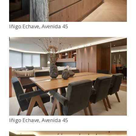
Iñigo Echave, Avenida 45
Iñigo Echave, Avenida 45