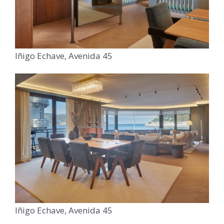
Iñigo Echave, Avenida 45
Iñigo Echave, Avenida 45