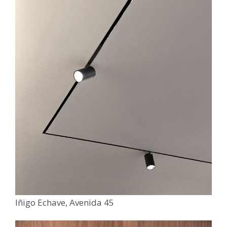
Iñigo Echave, Avenida 45