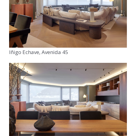
Iñigo Echave, Avenida 45