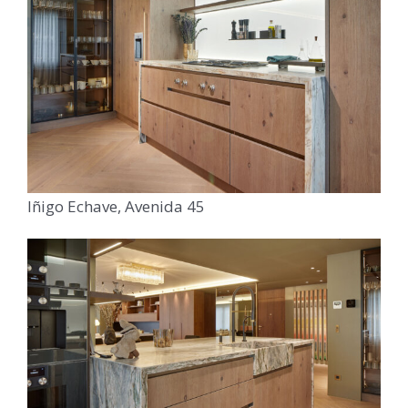
Iñigo Echave, Avenida 45