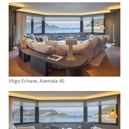
Iñigo Echave, Avenida 45